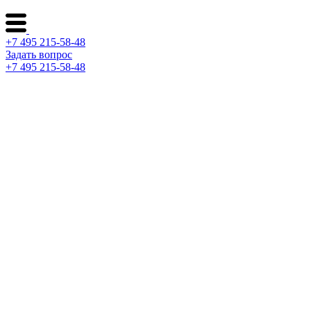
+7 495 215-58-48
Задать вопрос
+7 495 215-58-48
Каталог ворот
Решения по отраслям
Сервис и поддержка
О компании
Контакты
Архитекторам