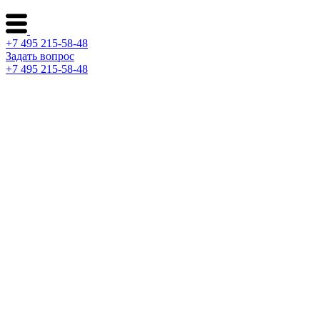
+7 495 215-58-48
Задать вопрос
+7 495 215-58-48
Каталог ворот
Решения по отраслям
Сервис и поддержка
О компании
Контакты
Архитекторам