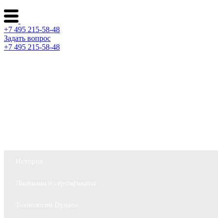
+7 495 215-58-48
Задать вопрос
+7 495 215-58-48
Каталог ворот
Решения по отраслям
Сервис и поддержка
О компании
История
Лицензии и сертификаты
Технологии Dynaco