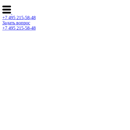
+7 495 215-58-48
Задать вопрос
+7 495 215-58-48
Каталог ворот
Решения по отраслям
Сервис и поддержка
О компании
Контакты
Архитекторам